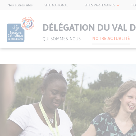
Nos autres sites :
SITE NATIONAL
SITES PARTENAIRES
TO
topnavbar
DÉLÉGATION DU VAL D
NOTRE ACTUALITÉ
QUI SOMMES-NOUS
Visuel
Aller
bannière
au
contenu
principal