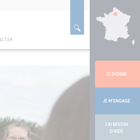
ACTER
Menu
latérale
JE DONNE
JE M'ENGAGE
J'AI BESOIN
D'AIDE