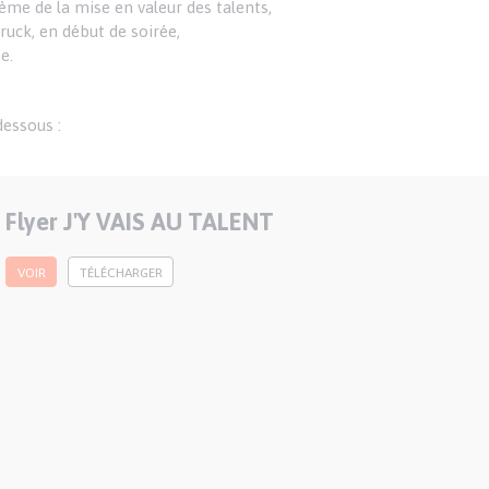
hème de la mise en valeur des talents,
uck, en début de soirée,
e.
dessous :
Flyer J'Y VAIS AU TALENT
Publication
nationale
VOIR
TÉLÉCHARGER