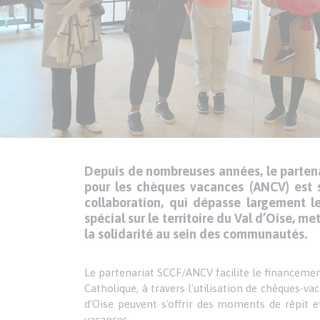
Depuis de nombreuses années, le partenar
Texte
Paragraphes
pour les chèques vacances (ANCV) est 
de
collaboration, qui dépasse largement l
contenu
spécial sur le territoire du Val d’Oise, m
la solidarité au sein des communautés.
Le partenariat SCCF/ANCV facilite le financement
Catholique, à travers l'utilisation de chèques-va
d’Oise peuvent s'offrir des moments de répit e
vacances.