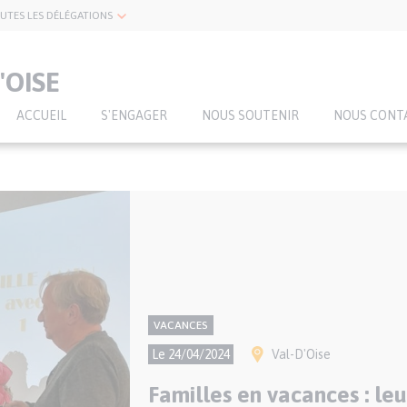
UTES LES DÉLÉGATIONS
'OISE
ACCUEIL
S'ENGAGER
NOUS SOUTENIR
NOUS CONT
CONTENU
Thème
VACANCES
NATIONAL
Ville(s)
Le 24/04/2024
Val-D'Oise
Familles en vacances : le