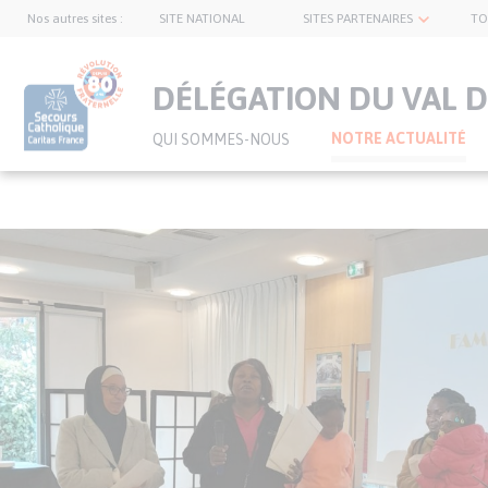
Nos autres sites :
SITE NATIONAL
SITES PARTENAIRES
TO
topnavbar
DÉLÉGATION DU VAL D
NOTRE ACTUALITÉ
QUI SOMMES-NOUS
Visuel
Aller
principal
au
de
contenu
l’article
principal