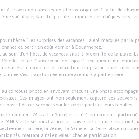
ent à travers un concours de photos organisé à la fin de chaque
ème spécifique, dans l'espoir de remporter des chèques-services
 pour thème "Les surprises des vacances", a été marquée par la p
 la chance de partir en août dernier à Douarnenez.
e, au sein d'un hôtel de vacances situé à proximité de la plage. Le
e Bénodet et de Concarneau ont ajouté une dimension enrichiss
à venir. Entre moments de relaxation à la piscine, après-midis enso
e journée s'est transformée en une aventure à part entière.
icipé au concours photo en envoyant chacune une photo accompagné
estivales. Ces images ont non seulement capturé des souvenirs 
 positif de ces vacances sur les participants et leurs familles.
ue le mercredi 24 avril à Sarcelles, a été un moment particuli
 l'ANCV et le Secours Catholique, suivie de la remise des prix. Qua
ectivement la 1ère, la 2ème, la 5ème et la 7ème place du conco
tentionnés, mettant ainsi en valeur chaque participation.