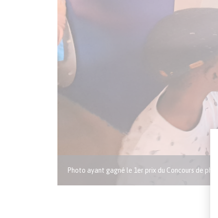
Légende
Photo ayant gagné le 1er prix du Concours de pho