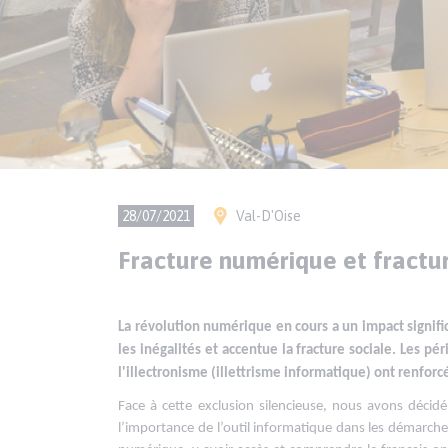
Ville(s)
28/07/2021
Val-D'Oise
Fracture numérique et fractur
Texte
Paragraphes
La révolution numérique en cours a un impact significa
de
les inégalités et accentue la fracture sociale.
Les pér
contenu
l'illectronisme (illettrisme informatique) ont renfo
Face à cette exclusion silencieuse, nous avons décid
l’importance de l’outil informatique dans les démarches