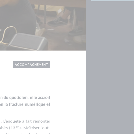
CONTENU
Thème
ACCOMPAGNEMENT
NATIONAL
n du quotidien, elle accroît
en la fracture numérique et
. L’enquête a fait remonter
irs (13 %). Maîtriser l’outil