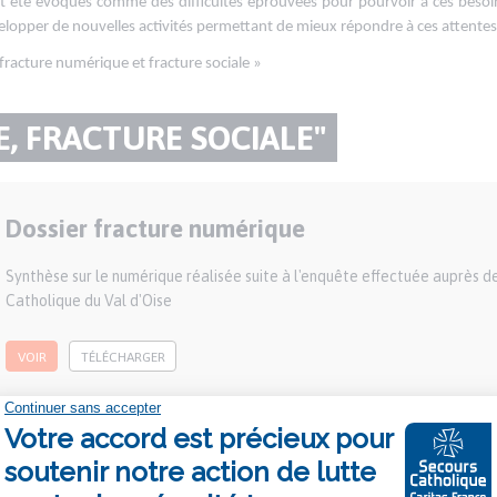
nt été évoqués comme des difficultés éprouvées pour pourvoir à ces besoi
évelopper de nouvelles activités permettant de mieux répondre à ces attentes
« fracture numérique et fracture sociale »
, FRACTURE SOCIALE"
Dossier fracture numérique
Publication
nationale
Description
Synthèse sur le numérique réalisée suite à l'enquête effectuée auprès d
Catholique du Val d'Oise
VOIR
TÉLÉCHARGER