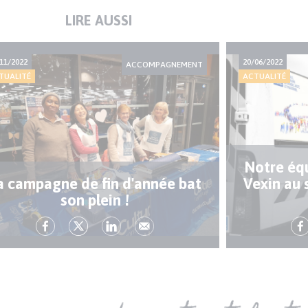
LIRE AUSSI
11/2022
20/06/2022
ACCOMPAGNEMENT
TUALITÉ
ACTUALITÉ
Notre équ
a campagne de fin d'année bat
Vexin au 
son plein !