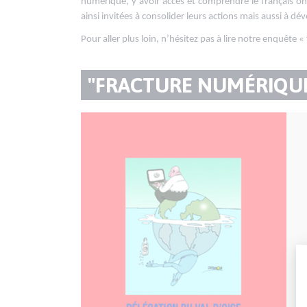
numérique, y avoir accès et comprendre le français o
ainsi invitées à consolider leurs actions mais aussi à d
Pour aller plus loin, n’hésitez pas à lire notre enquête 
TITRE
"FRACTURE NUMÉRIQUE
DU
Publication
Fichier
PARAGRAPHE