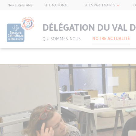
Nos autres sites :
SITE NATIONAL
SITES PARTENAIRES
TO
topnavbar
DÉLÉGATION DU VAL D
NOTRE ACTUALITÉ
QUI SOMMES-NOUS
Visuel
Aller
bannière
au
contenu
principal